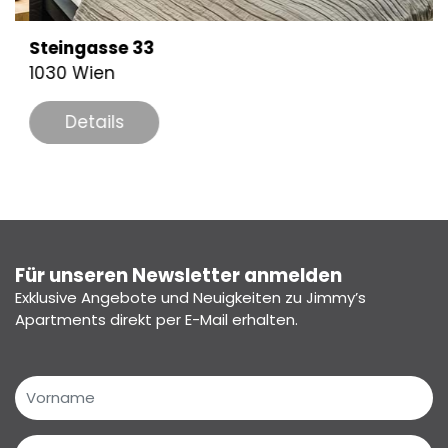
Steingasse 33
K
1030 Wien
1
Details
Für unseren Newsletter anmelden
Exklusive Angebote und Neuigkeiten zu Jimmy’s
Apartments direkt per E-Mail erhalten.