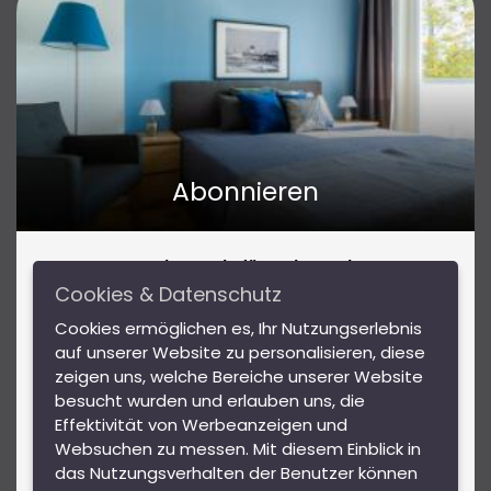
Kontakt
Abonnieren
Abonnieren Sie für Insider-Tipps
Reiseinspirationen und tolle Angebote!
Cookies & Datenschutz
Mit unserem Newsletter bleiben Sie über Events und
Cookies ermöglichen es, Ihr Nutzungserlebnis
Highlights in Wien sowie Gewinnspiele mit tollen
auf unserer Website zu personalisieren, diese
Preisen auf dem Laufenden.
DSGVO
zeigen uns, welche Bereiche unserer Website
besucht wurden und erlauben uns, die
AGB
Effektivität von Werbeanzeigen und
Websuchen zu messen. Mit diesem Einblick in
Hausordnung
Abonnieren
das Nutzungsverhalten der Benutzer können