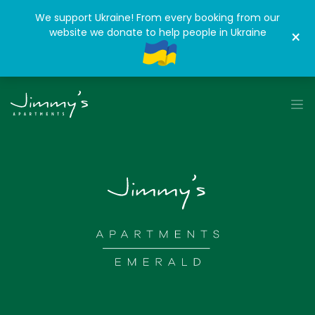
We support Ukraine! From every booking from our
website we donate to help people in Ukraine
×