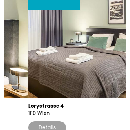
Lorystrasse 4
K
1110 Wien
1
Details