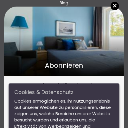
×
Blog
Kontakt
Abonnieren
Abonnieren Sie für Insider-Tipps
Reiseinspirationen und tolle Angebote!
Cookies & Datenschutz
Mit unserem Newsletter bleiben Sie über Events und
Cookies ermöglichen es, Ihr Nutzungserlebnis
Highlights in Wien sowie Gewinnspiele mit tollen
auf unserer Website zu personalisieren, diese
Preisen auf dem Laufenden.
DSGVO
zeigen uns, welche Bereiche unserer Website
besucht wurden und erlauben uns, die
AGB
Effektivität von Werbeanzeigen und