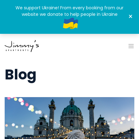
We support Ukraine! From every booking from our
website we donate to help people in Ukraine
×
Blog