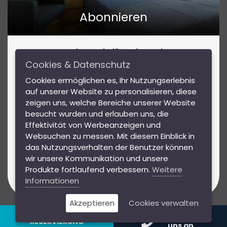
Abonnieren
Abonnieren Sie für Insider-Tipps
Reiseinspirationen und tolle Angebote!
Cookies & Datenschutz
Mit unserem Newsletter bleiben Sie über Events und
Cookies ermöglichen es, Ihr Nutzungserlebnis
Highlights in Wien sowie Gewinnspiele mit tollen
auf unserer Website zu personalisieren, diese
Preisen auf dem Laufenden.
DSGVO
zeigen uns, welche Bereiche unserer Website
besucht wurden und erlauben uns, die
AGB
Effektivität von Werbeanzeigen und
Websuchen zu messen. Mit diesem Einblick in
Hausordnung
Abonnieren
das Nutzungsverhalten der Benutzer können
Impressum
wir unsere Kommunikation und unsere
Produkte fortlaufend verbessern.
Weitere
Ich stimme den
Daten schutzbestimmungen
von
Informationen
Jimmy's Apartments zu.
Akzeptieren
Cookies verwalten
Rufen Sie
RESERVIERUNG
uns an