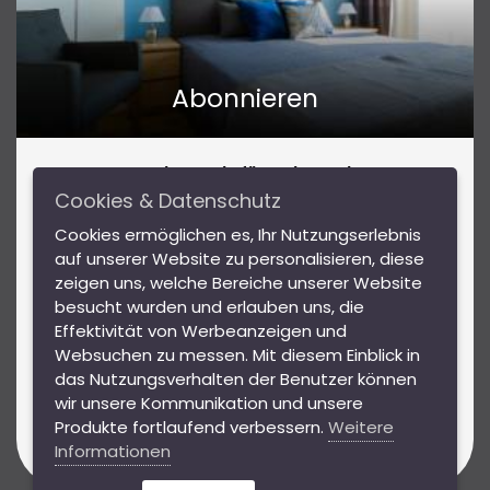
Abonnieren
Abonnieren Sie für Insider-Tipps
Reiseinspirationen und tolle Angebote!
Cookies & Datenschutz
Mit unserem Newsletter bleiben Sie über Events und
Cookies ermöglichen es, Ihr Nutzungserlebnis
Highlights in Wien sowie Gewinnspiele mit tollen
auf unserer Website zu personalisieren, diese
Preisen auf dem Laufenden.
DSGVO
zeigen uns, welche Bereiche unserer Website
besucht wurden und erlauben uns, die
AGB
Effektivität von Werbeanzeigen und
Websuchen zu messen. Mit diesem Einblick in
Hausordnung
Abonnieren
das Nutzungsverhalten der Benutzer können
Impressum
wir unsere Kommunikation und unsere
Produkte fortlaufend verbessern.
Weitere
Ich stimme den
Daten schutzbestimmungen
von
Informationen
Jimmy's Apartments zu.